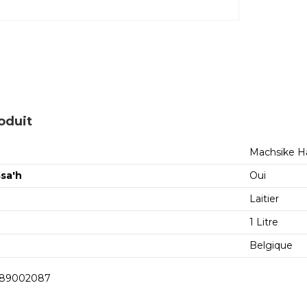
oduit
Machsike H
sa'h
Oui
Laitier
1 Litre
Belgique
389002087