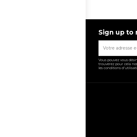
Sign up to
Vous pouvez vous désin
trouverez pour cela no
les conditions d'utilisat
Informations
Carte et directi
Horaire d'ouvert
Formulaire Cha