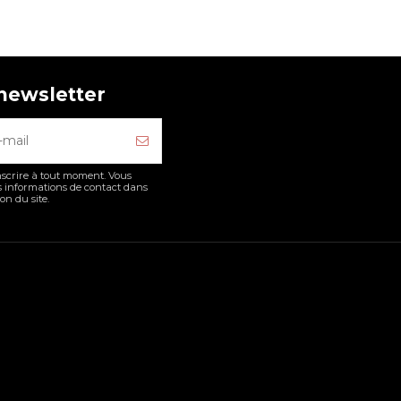
 newsletter
scrire à tout moment. Vous
s informations de contact dans
ion du site.
Liste des produits sélectionné
on
France
ure
Chypre
vouot 5780
Grèce