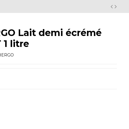
GO Lait demi écrémé
1 litre
HERGO