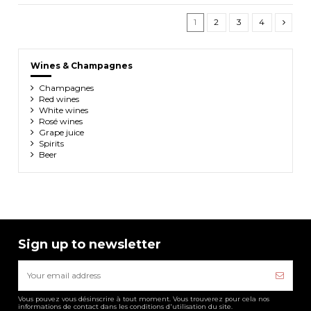
1
2
3
4
Wines & Champagnes
Champagnes
Red wines
White wines
Rosé wines
Grape juice
Spirits
Beer
Sign up to newsletter
Vous pouvez vous désinscrire à tout moment. Vous trouverez pour cela nos
informations de contact dans les conditions d'utilisation du site.