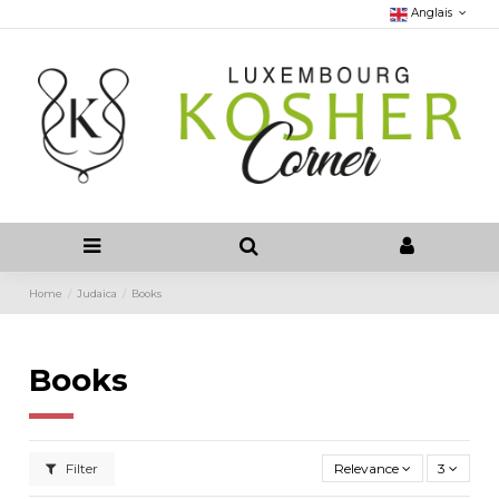
Anglais
Home
Judaica
Books
Books
Filter
Relevance
3