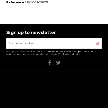
Reference
7290002057871
Sign up to newsletter
Vous pouvez vous désinscrire à tout moment. Vous trouverez pour cela nos
informations de contact dans les conditions d'utilisation du site.
Informations
Liste des
Contact us
produits
sélectionnées
Map and
Chabad Lubavitch
direction
du Luxembourg
Opening time
23 Rue Walram, 2715
Formulaire