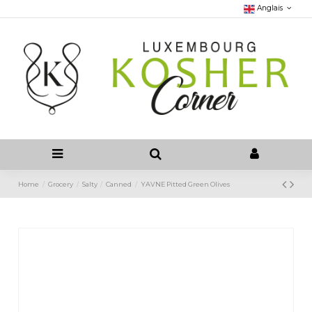
Anglais
Home
Grocery
Salty
Canned
YAVNE Pitted Green Olives