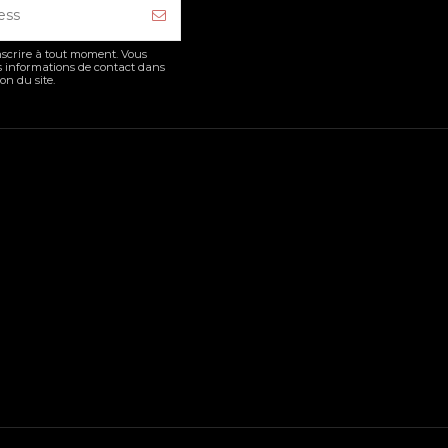
scrire à tout moment. Vous
s informations de contact dans
ion du site.
Liste des produits sélectionné
on
vouot 5780