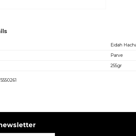
ils
Eidah Hacha
Parve
255gr
5550261
 newsletter