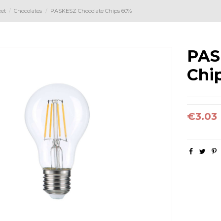
et
Chocolates
PASKESZ Chocolate Chips 60%
PAS
Chi
€3.03