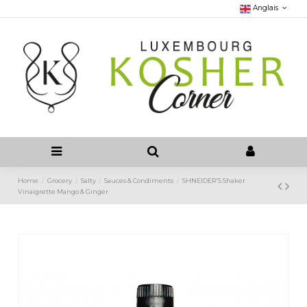
Anglais
Home
Grocery
Salty
Sauces & Condiments
SHNEIDER'S Shaker
Vinaigrette Mango & Ginger