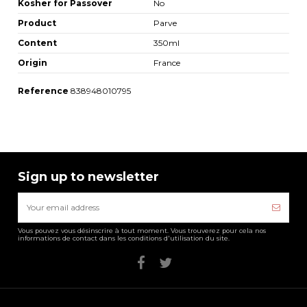
Kosher for Passover
No
Product
Parve
Content
350ml
Origin
France
Reference
838948010795
Sign up to newsletter
Vous pouvez vous désinscrire à tout moment. Vous trouverez pour cela nos
informations de contact dans les conditions d'utilisation du site.